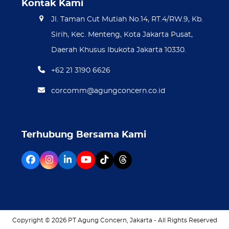
Kontak Kami
Jl. Taman Cut Mutiah No.14, RT.4/RW.9, Kb.
Sirih, Kec. Menteng, Kota Jakarta Pusat,
Daerah Khusus Ibukota Jakarta 10330.
+62 21 3190 6626
corcomm@agungconcern.co.id
Terhubung Bersama Kami
Facebook
Instagram
LinkedIn
YouTube
Tiktok
Threads
Copyright © 2026
PT Agung Concern
, Jakarta - All Rights Reserved