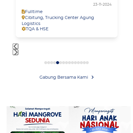
access
23-11-2024
the
Fulltime
Cibitung
,
Trucking Center Agung
carousel
Logistics
navigation
TQA & HSE
buttons
Press
escape
to
Gabung Bersama Kami
go
to
the
first
slide