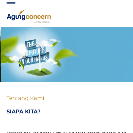
Skip
Open
Close
to
mobile
mobile
content
menu
menu
Tentang Kami
SIAPA KITA?