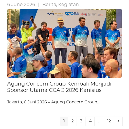
6 June 2026
|
Berita
,
Kegiatan
Agung Concern Group Kembali Menjadi
Sponsor Utama CCAD 2026 Kanisius
Jakarta, 6 Juni 2026 – Agung Concern Group…
Page
Page
Page
Page
Page
Next
1
2
3
4
…
12