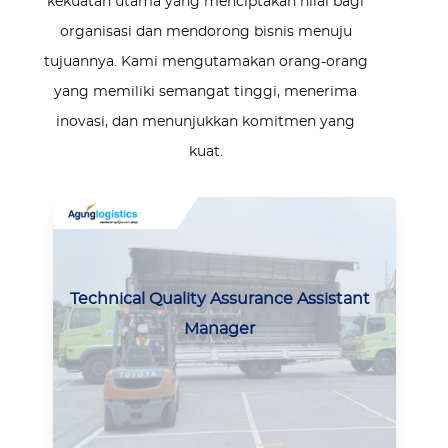
kekuatan utama yang menciptakan nilai bagi
organisasi dan mendorong bisnis menuju
tujuannya. Kami mengutamakan orang-orang
yang memiliki semangat tinggi, menerima
inovasi, dan menunjukkan komitmen yang
kuat.
Use
the
left
Technical Quality Assurance Assistant
and
Manager
right
arrow
keys
to