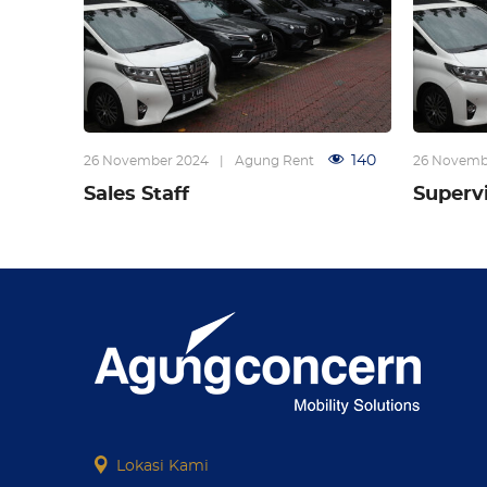
140
26 November 2024
|
Agung Rent
26 Novemb
Sales Staff
Supervi
Lokasi Kami