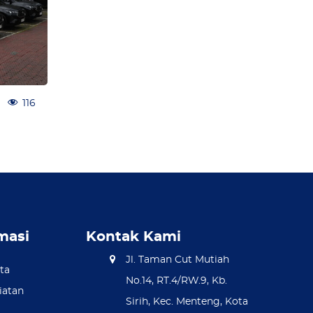
116
masi
Kontak Kami
Jl. Taman Cut Mutiah
ta
No.14, RT.4/RW.9, Kb.
iatan
Sirih, Kec. Menteng, Kota
R