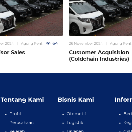
64
er 2024
|
Agung Rent
26 November 2024
|
Agung Rent
sor Sales
Customer Acquisition
(Coldchain Industries)
Tentang Kami
Bisnis Kami
Infor
Profil
Otomotif
Beri
Perusahaan
Logistik
Keg
Sejarah
Layanan
CS