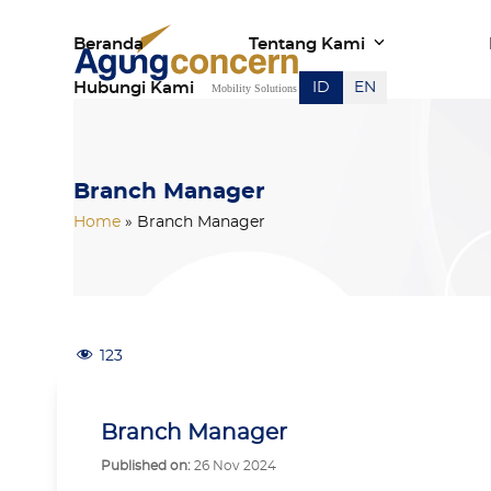
Skip
Beranda
Tentang Kami
to
content
Hubungi Kami
ID
EN
Branch Manager
Home
»
Branch Manager
123
Branch Manager
Published on:
26 Nov 2024