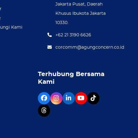
Jakarta Pusat, Daerah
r
Khusus Ibukota Jakarta
Q
10330.
ungi Kami
+62 21 3190 6626
corcomm@agungconcern.co.id
Terhubung Bersama
Kami
Facebook
Instagram
LinkedIn
YouTube
Tiktok
Threads