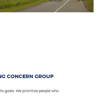
atam Batu Ampar
Jamb
UNG CONCERN GROUP
its goals. We prioritize people who