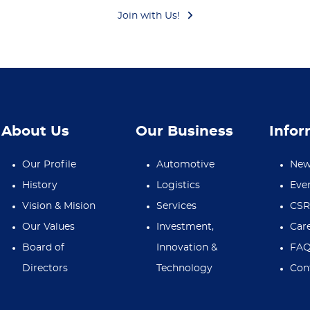
Join with Us!
About Us
Our Business
Infor
Our Profile
Automotive
New
History
Logistics
Eve
Vision & Mision
Services
CS
Our Values
Investment,
Car
Board of
Innovation &
FAQ
Directors
Technology
Con