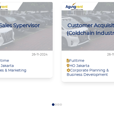
Sales Sypervisor
Customer Acquisi
(Coldchain Industr
26-11-2024
26-1
ltime
Fulltime
Jakarta
HO Jakarta
les & Marketing
Corporate Planning &
Business Development