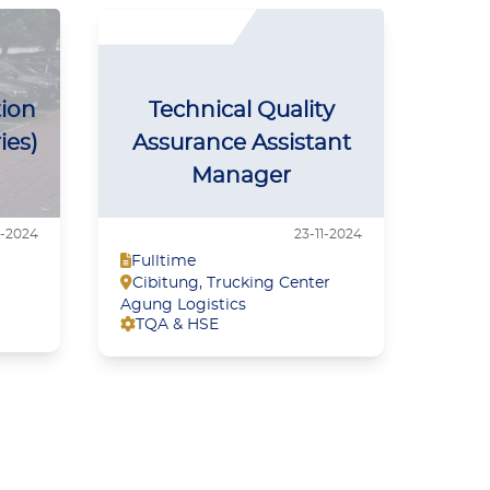
tion
Technical Quality
Pr
ies)
Assurance Assistant
Manager
1-2024
23-11-2024
Fulltime
Full
Cibitung
,
Trucking Center
Jaka
HR 
Agung Logistics
TQA & HSE