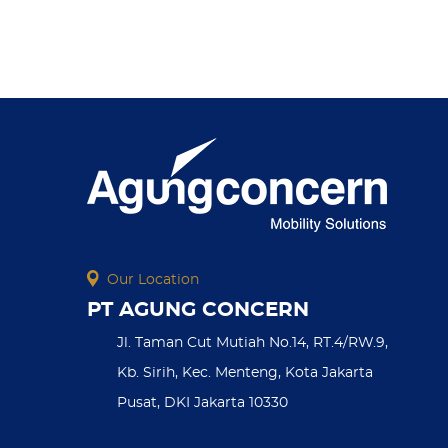
to
go
to
the
first
slide
Our Location
PT AGUNG CONCERN
Jl. Taman Cut Mutiah No.14, RT.4/RW.9,
Kb. Sirih, Kec. Menteng, Kota Jakarta
Pusat, DKI Jakarta 10330