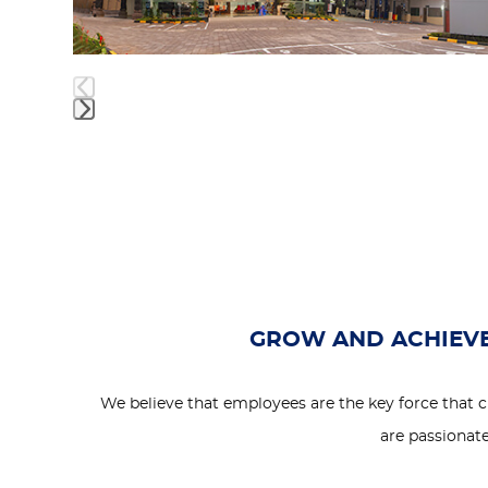
keys
to
Bali
access
the
carousel
Press
navigation
escape
buttons
to
go
to
the
first
GROW AND ACHIEVE
slide
We believe that employees are the key force that c
are passionat