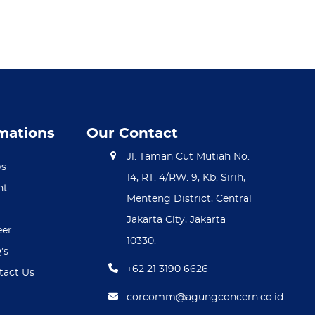
mations
Our Contact
Jl. Taman Cut Mutiah No.
s
14, RT. 4/RW. 9, Kb. Sirih,
nt
Menteng District, Central
R
Jakarta City, Jakarta
eer
10330.
’s
+62 21 3190 6626
tact Us
corcomm@agungconcern.co.id