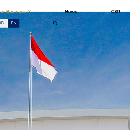
ur Business
News
CSR
ID
EN