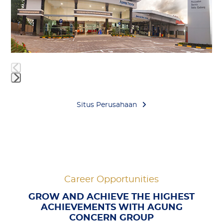
arrow
keys
to
access
Bali
the
carousel
Press
navigation
escape
Situs Perusahaan
buttons
to
go
to
the
Career Opportunities
first
slide
GROW AND ACHIEVE THE HIGHEST
ACHIEVEMENTS WITH AGUNG
CONCERN GROUP