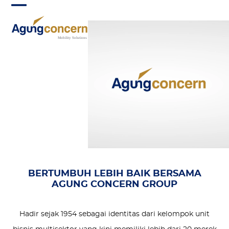
Skip
Open
Close
to
mobile
mobile
content
menu
menu
BERTUMBUH LEBIH BAIK BERSAMA
AGUNG CONCERN GROUP
Hadir sejak 1954 sebagai identitas dari kelompok unit