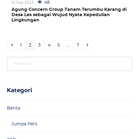
48
10 July 2023
Agung Concern Group Tanam Terumbu Karang di
Desa Les sebagai Wujud Nyata Kepedulian
Lingkungan
Previous
Page
Page
Page
Page
Page
Page
Next
1
2
3
4
5
…
7
Terbaru
Kategori
Berita
Jumpa Pers