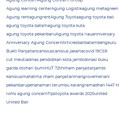
Agung Concern
Agung Concern Group
Agung learning center
Agung Logistik
agung metagreen
Agung rent
agungrent
Agung Toyota
agung toyota bali
agung toyota batam
agung toyota kuta
agung toyota pekanbaru
Agung toyota riau
anniversary
Anniversary Agung Concern
Articles
bali
batam
bengkulu
Bukti Panjaitan
canisius
canisius jakarta
covid 19
CSR
cut meutia
dinas pendidikan kota jambi
donasi buku
garda oto
hari bumi
HUT 72th
ilham panjaitan
jambi
kanisius
mahatma ilham panjaitan
mangrove
meriani
pekanbaru
penanaman terumbu karang
ramadhan 1447 H
rohis agung concern
Tips
toyota awards 2025
united
United Bali