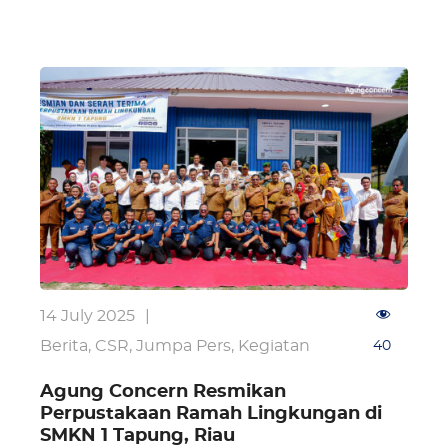
14 July 2025
|
Berita
,
CSR
,
Jumpa Pers
,
Kegiatan
40
Agung Concern Resmikan
Perpustakaan Ramah Lingkungan di
SMKN 1 Tapung, Riau