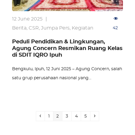
12 June 2025
|
Berita
,
CSR
,
Jumpa Pers
,
Kegiatan
42
Peduli Pendidikan & Lingkungan,
Agung Concern Resmikan Ruang Kelas
di SDIT IQRO Ipuh
Bengkulu, Ipuh, 12 Juni 2025 – Agung Concern, salah
satu grup perusahaan nasional yang…
Previous
Page
Page
Page
Page
Page
Next
1
2
3
4
5