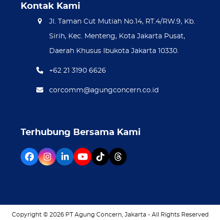
Kontak Kami
Jl. Taman Cut Mutiah No.14, RT.4/RW.9, Kb.
Sirih, Kec. Menteng, Kota Jakarta Pusat,
Daerah Khusus Ibukota Jakarta 10330.
+62 21 3190 6626
corcomm@agungconcern.co.id
Terhubung Bersama Kami
Facebook
Instagram
LinkedIn
YouTube
Tiktok
Threads
Copyright © 2026
PT Agung Concern
, Jakarta - All Rights Reserved