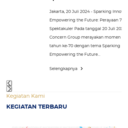
Jakarta, 20 Juli 2024 - Sparking Innova
cern, sebagai salah
Empowering the Future: Perayaan 70 
ansportasi terkemuka
Spektakuler Pada tanggal 20 Juli 2024
a Agung Toyota, terus
Concern Group merayakan momen isti
nggung jawab sosial
tahun ke-70 dengan tema Sparking Inn
g Concern meresmikan
Empowering the Future…
an…
Selengkapnya
Press
Kegiatan Kami
escape
KEGIATAN TERBARU
to
go