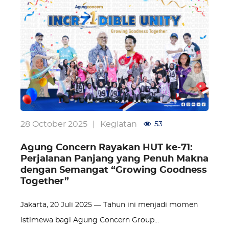
to
the
first
slide
28 October 2025
|
Kegiatan
53
Agung Concern Rayakan HUT ke-71:
Perjalanan Panjang yang Penuh Makna
dengan Semangat “Growing Goodness
Together”
Jakarta, 20 Juli 2025 — Tahun ini menjadi momen
istimewa bagi Agung Concern Group…