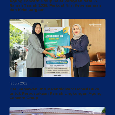
Agung Concern Group Gelar Perayaan Natal &
Ramah Tamah 2025, Perkuat Nilai Kebersamaan
dan Kekeluargaan
38
15 July 2025
Dari Karyawan untuk Pendidikan: Donasi Buku
untuk Perpustakaan Ramah Lingkungan Agung
Concern Group