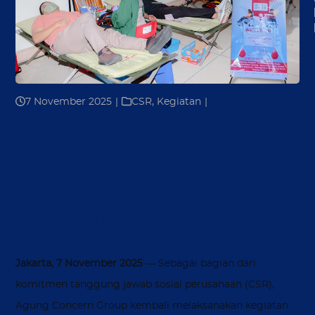
7 November 2025
|
CSR
,
Kegiatan
|
45
Agung Concern Group
Gelar Donor Darah Rutin:
Komitmen Nyata dalam
Pilar CSR Kesehatan
Jakarta, 7 November 2025
— Sebagai bagian dari
komitmen tanggung jawab sosial perusahaan (CSR),
Agung Concern Group kembali melaksanakan kegiatan