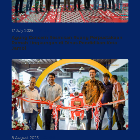
38
17 July 2025
Agung Concern Resmikan Ruang Perpustakaan
Ramah Lingkungan di Dinas Pendidikan Kota
Jambi
66
8 August 2025