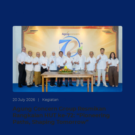
Berita Terkait
25
20 July 2026
|
Kegiatan
Agung Concern Group Resmikan
Rangkaian HUT ke-72: “Pioneering
Paths, Shaping Tomorrow”