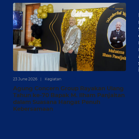
18
23 June 2026
|
Kegiatan
Agung Concern Group Rayakan Ulang
Tahun ke-70 Bapak M. Ilham Panjaitan
dalam Suasana Hangat Penuh
Kebersamaan