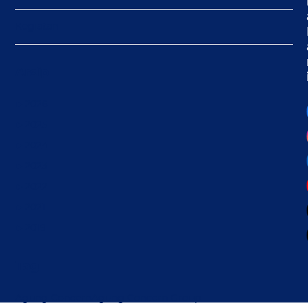
Kegiatan
Arsip
►
2026
►
2025
►
2024
►
2023
►
2022
►
2021
►
2019
Tag
Agung Concern
Agung Concern Group