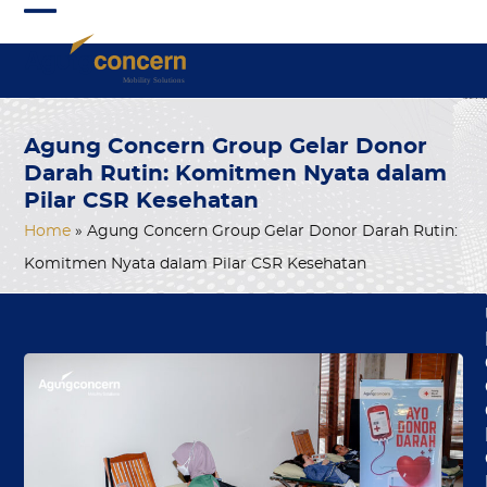
Skip
Open
Close
to
mobile
mobile
content
menu
menu
Agung Concern Group Gelar Donor
Darah Rutin: Komitmen Nyata dalam
Pilar CSR Kesehatan
Home
»
Agung Concern Group Gelar Donor Darah Rutin:
Komitmen Nyata dalam Pilar CSR Kesehatan