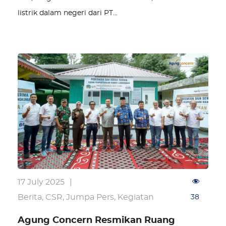
listrik dalam negeri dari PT…
17 July 2025
|
Berita
,
CSR
,
Jumpa Pers
,
Kegiatan
38
Agung Concern Resmikan Ruang