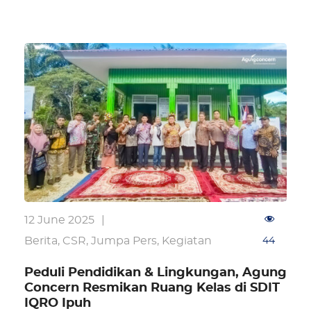
12 June 2025
|
Berita
,
CSR
,
Jumpa Pers
,
Kegiatan
44
Peduli Pendidikan & Lingkungan, Agung
Concern Resmikan Ruang Kelas di SDIT
IQRO Ipuh