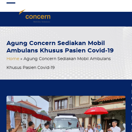
Skip
Open
Close
to
mobile
mobile
content
menu
menu
Agung Concern Sediakan Mobil
Ambulans Khusus Pasien Covid-19
Home
»
Agung Concern Sediakan Mobil Ambulans
Khusus Pasien Covid-19