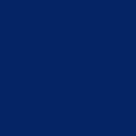
►
2022
►
2021
►
2019
Tag
Agung Concern
Agung Concern Group
Agung learning center
Agung Logistik
agung metagreen
Agung rent
agungrent
Agung Toyota
agung toyota bali
agung toyota batam
agung toyota kuta
agung toyota pekanbaru
Agung toyota riau
anniversary
Anniversary Agung Concern
Articles
bali
batam
bengkulu
Bukti Panjaitan
canisius
canisius jakarta
covid 19
CSR
cut meutia
dinas pendidikan kota jambi
donasi buku
garda oto
hari bumi
HUT 72th
ilham panjaitan
jambi