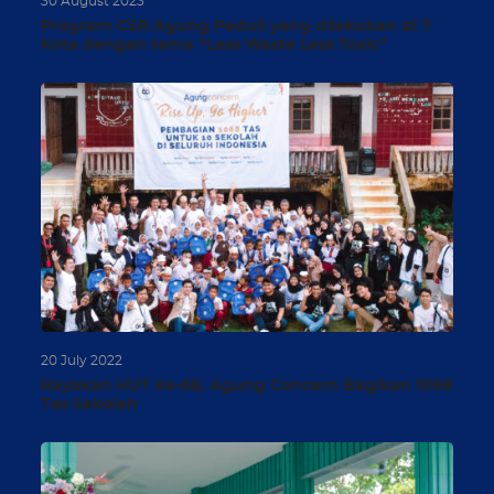
161
30 August 2023
Program CSR Agung Peduli yang dilakukan di 7
Kota dengan tema “Less Waste Less Toxic”
44
20 July 2022
Rayakan HUT Ke-68, Agung Concern Bagikan 1068
Tas Sekolah