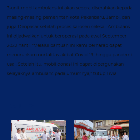
3-unit mobil ambulans ini akan segera diserahkan kepada
masing-masing pemerintah kota Pekanbaru, Jambi, dan
juga Denpasar setelah proses karoseri selesai. Ambulans
ini dijadwalkan untuk beroperasi pada awal September
2022 nanti. “Melalui bantuan ini kami berharap dapat
menurunkan mortalitas akibat Covid-19, hingga pandemi
usai. Setelah itu, mobil donasi ini dapat dipergunakan
selayaknya ambulans pada umumnya,” tutup Livia.
GALLERY