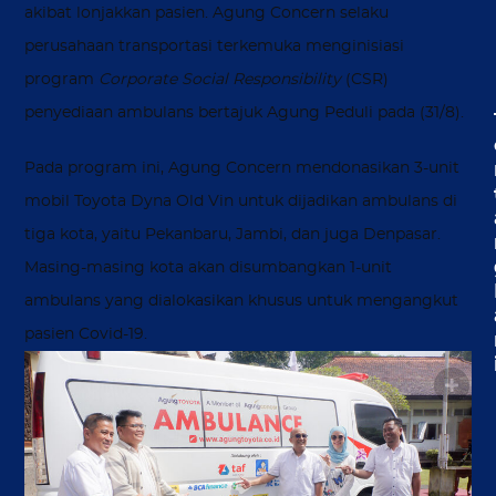
akibat lonjakkan pasien. Agung Concern selaku
perusahaan transportasi terkemuka menginisiasi
program
Corporate Social Responsibility
(CSR)
penyediaan ambulans bertajuk Agung Peduli pada (31/8).
Pada program ini, Agung Concern mendonasikan 3-unit
mobil Toyota Dyna Old Vin untuk dijadikan ambulans di
tiga kota, yaitu Pekanbaru, Jambi, dan juga Denpasar.
Masing-masing kota akan disumbangkan 1-unit
ambulans yang dialokasikan khusus untuk mengangkut
pasien Covid-19.