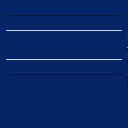
Kategori
Berita
Jumpa Pers
CSR
Kegiatan
Arsip
►
2026
►
2025
►
2024
►
2023