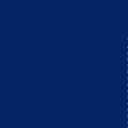
kanisius
mahatma ilham panjaitan
mangrove
meriani
pekanbaru
penanaman terumbu karang
ramadhan 1447 H
rohis agung concern
Tips
toyota awards 2025
united
United Bali