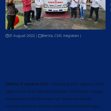
31 August 2022
|
Berita
,
CSR
,
Kegiatan
|
145
Agung Concern Sediakan
Mobil Ambulans Khusus
Pasien Covid-19
Jakarta, 31 Agustus 2022
– Menjelang akhir Agustus 2022
kasus Covid-19 di Indonesia Kembali meningkat, hingga
menembus 5.000 kasus per hari. Sejumlah daerah
menjadi perhatian, karena membutuhkan pertolongan