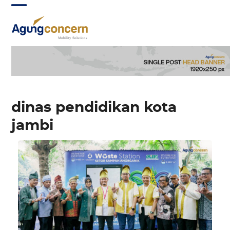
Skip
Open
Close
to
mobile
mobile
content
menu
menu
dinas pendidikan kota
jambi