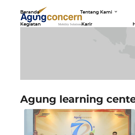
Skip
Beranda
Tentang Kami
to
content
Kegiatan
Karir
Agung learning cent