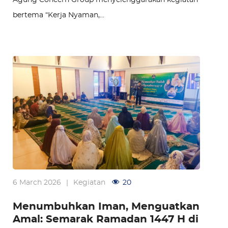
Agung Concern Group menyelenggarakan kegiatan
bertema “Kerja Nyaman,…
6 March 2026
|
Kegiatan
20
Menumbuhkan Iman, Menguatkan
Amal: Semarak Ramadan 1447 H di