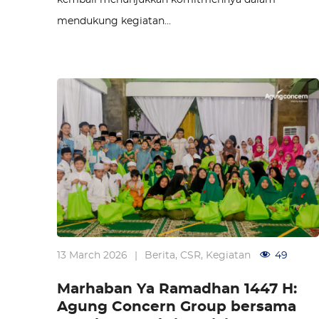
kembali menunjukkan komitmennya dalam
mendukung kegiatan…
13 March 2026
|
Berita
,
CSR
,
Kegiatan
49
Marhaban Ya Ramadhan 1447 H:
Agung Concern Group bersama