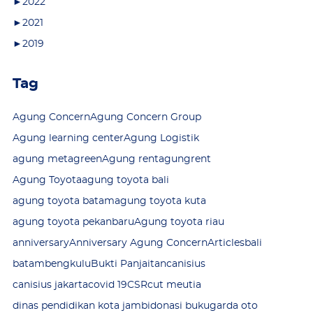
►
2022
►
2021
►
2019
Tag
Agung Concern
Agung Concern Group
Agung learning center
Agung Logistik
agung metagreen
Agung rent
agungrent
Agung Toyota
agung toyota bali
agung toyota batam
agung toyota kuta
agung toyota pekanbaru
Agung toyota riau
anniversary
Anniversary Agung Concern
Articles
bali
batam
bengkulu
Bukti Panjaitan
canisius
canisius jakarta
covid 19
CSR
cut meutia
dinas pendidikan kota jambi
donasi buku
garda oto