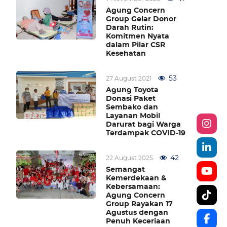
Agung Concern
Group Gelar Donor
Darah Rutin:
Komitmen Nyata
dalam Pilar CSR
Kesehatan
53
27 August 2021
Agung Toyota
Donasi Paket
Sembako dan
Layanan Mobil
Darurat bagi Warga
Terdampak COVID‑19
42
22 August 2025
Semangat
Kemerdekaan &
Kebersamaan:
Agung Concern
Group Rayakan 17
Agustus dengan
Penuh Keceriaan