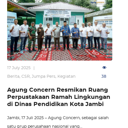
17 July 2025
|
Berita
,
CSR
,
Jumpa Pers
,
Kegiatan
38
Agung Concern Resmikan Ruang
Perpustakaan Ramah Lingkungan
di Dinas Pendidikan Kota Jambi
Jambi, 17 Juli 2025 – Agung Concern, sebagai salah
satu grup perusahaan nasional yang…