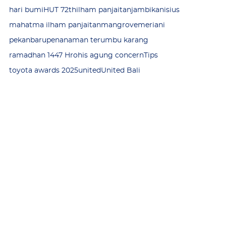
hari bumi
HUT 72th
ilham panjaitan
jambi
kanisius
mahatma ilham panjaitan
mangrove
meriani
pekanbaru
penanaman terumbu karang
ramadhan 1447 H
rohis agung concern
Tips
toyota awards 2025
united
United Bali