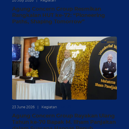
25
20 July 2026
|
Kegiatan
Agung Concern Group Resmikan
Rangkaian HUT ke-72: “Pioneering
Paths, Shaping Tomorrow”
18
23 June 2026
|
Kegiatan
Agung Concern Group Rayakan Ulang
Tahun ke-70 Bapak M. Ilham Panjaitan
dalam Suasana Hangat Penuh