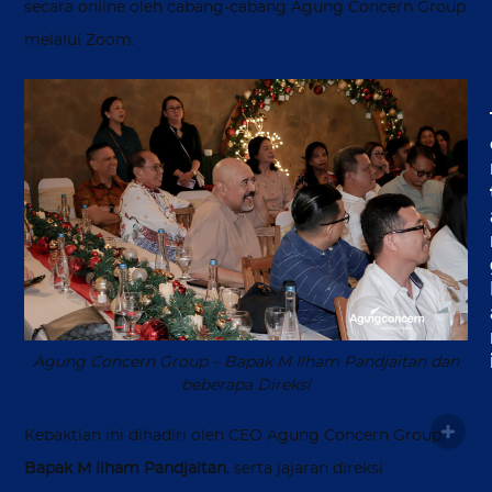
secara online oleh cabang-cabang Agung Concern Group
melalui Zoom.
Agung Concern Group – Bapak M Ilham Pandjaitan dan
beberapa Direksi
Kebaktian ini dihadiri oleh CEO Agung Concern Group,
Bapak M Ilham Pandjaitan
, serta jajaran direksi