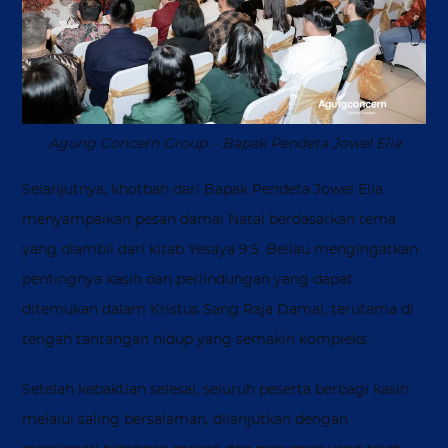
Agung Concern Group – Bapak Pendeta Jowel Elia
Selanjutnya, khotbah dari Bapak Pendeta Jowel Elia
menyampaikan pesan damai Natal berdasarkan tema
yang diambil dari kitab Yesaya 9:5. Beliau mengingatkan
pentingnya kasih dan perlindungan yang dapat
ditemukan dalam Kristus Sang Raja Damai, terutama di
tengah tantangan hidup yang semakin kompleks.
Setelah kebaktian selesai, seluruh peserta berbagi kasih
melalui saling bersalaman, dilanjutkan dengan