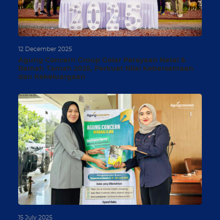
33
12 December 2025
Agung Concern Group Gelar Perayaan Natal &
Ramah Tamah 2025, Perkuat Nilai Kebersamaan
dan Kekeluargaan
38
15 July 2025