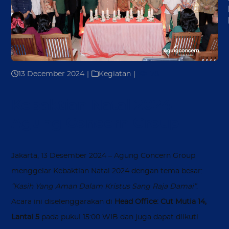
13 December 2024
|
Kegiatan
|
78
Kebaktian Natal 2024
Agung Concern Group
Jakarta, 13 Desember 2024 – Agung Concern Group
menggelar Kebaktian Natal 2024 dengan tema besar:
“Kasih Yang Aman Dalam Kristus Sang Raja Damai”
.
Acara ini diselenggarakan di
Head Office: Cut Mutia 14,
Lantai 5
pada pukul 15:00 WIB dan juga dapat diikuti