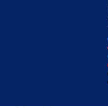
►
2019
Tag
Agung Concern
Agung Concern Group
Agung learning center
Agung Logistik
agung metagreen
Agung rent
agungrent
Agung Toyota
agung toyota bali
agung toyota batam
agung toyota kuta
agung toyota pekanbaru
Agung toyota riau
anniversary
Anniversary Agung Concern
Articles
bali
batam
bengkulu
Bukti Panjaitan
canisius
canisius jakarta
covid 19
CSR
cut meutia
dinas pendidikan kota jambi
donasi buku
garda oto
hari bumi
HUT 72th
ilham panjaitan
jambi
kanisius
mahatma ilham panjaitan
mangrove
meriani
pekanbaru
penanaman terumbu karang
ramadhan 1447 H
rohis agung concern
Tips
toyota awards 2025
united