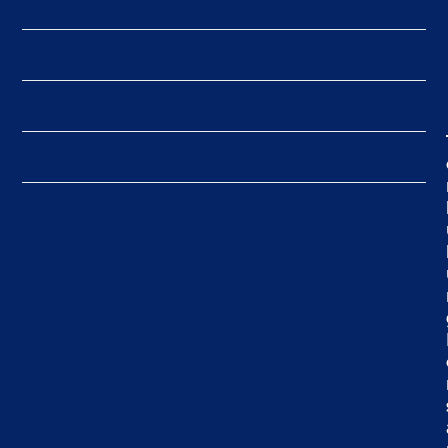
Berita
Jumpa Pers
CSR
Kegiatan
Arsip
►
2026
►
2025
►
2024
►
2023
►
2022
►
2021