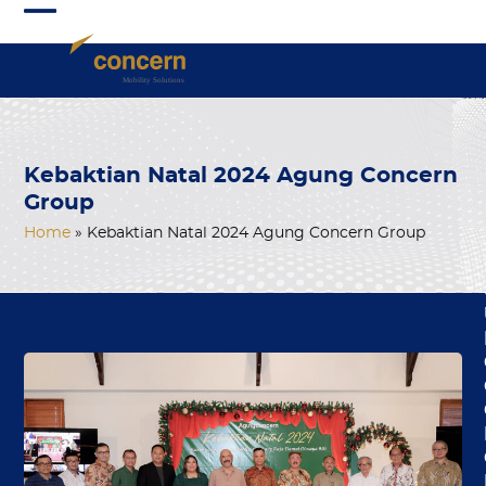
Skip
Open
Close
to
mobile
mobile
content
menu
menu
Kebaktian Natal 2024 Agung Concern
Group
Home
»
Kebaktian Natal 2024 Agung Concern Group